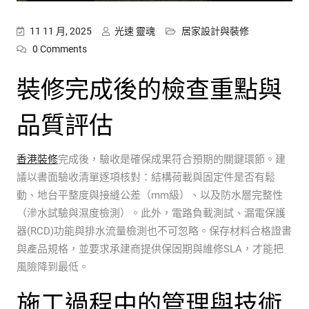
11 11 月, 2025
光速 靈魂
居家設計與裝修
0 Comments
裝修完成後的檢查重點與
品質評估
香港裝修
完成後，驗收是確保成果符合預期的關鍵環節。建
議以書面驗收清單逐項核對：結構荷載與固定件是否有鬆
動、地台平整度與接縫公差（mm級）、以及防水層完整性
（滲水試驗與濕度檢測）。此外，電路負載測試、漏電保護
器(RCD)功能與排水流量檢測也不可忽略。保存材料合格證書
與產品規格，並要求承建商提供保固期與維修SLA，才能把
風險降到最低。
施工過程中的管理與技術