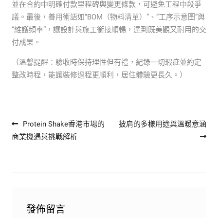
並在合約中明確付款里程碑與變更條款，可避免工程中段爭
議。最後，善用術語如“BOM（物料清單）”、“工序示意圖”與
“維護頻率”，讓設計與施工銜接順暢，達到既美觀又耐用的交
付成果。
（溫馨提醒：驗收時保持理性但有禮，紀錄一切瑕疵並約定
整改時程，能讓裝修過程更順利，居住體驗更長久。）
文章導覽
Protein Shake香港市場的
披肩的多樣用途與溫暖意涵
商業機遇與挑戰解析
發佈留言