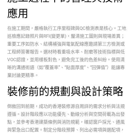
應用
在施工期間，嚴格執行工序里程碑與QC檢測表是核心。工地
巡檢應記錄照片與RFI(變更單)，釐清施工圖則與現場差異；
重要工序如防水、結構補強與電氣配線應邀請第三方檢測或
工程師簽署報告。選材時看重吸水率、耐磨等技術指標與低
VOC認證，並用樣板對色，避免完工後的色差糾紛。使用清
晰的溝通術語（如“覆蓋率”、“貼面厚度”、“回彈值”）能讓專
業討論更精準。
裝修前的規劃與設計策略
倒敘回到前期，成功的香港裝修源自周詳的需求分析與法規
遵循。設計階段應以功能優先、動線分析與空間荷載為出發
點，並參考香港建築條例與消防規範，確認窗戶採光、通風
與緊急出口配置。制定分階段預算、列出必需項與選配項，