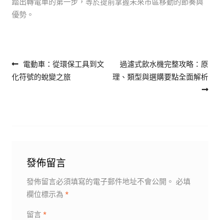
踏出轉電車的第一步，等於提前掌握未來市區移動的節奏與
優勢。
文章導覽
電動車：從環保工具到文
過濾式飲水機完整攻略：原
化符號的蛻變之旅
理、類型與選購要點全面解析
發佈留言
發佈留言必須填寫的電子郵件地址不會公開。
必填
欄位標示為
*
留言
*