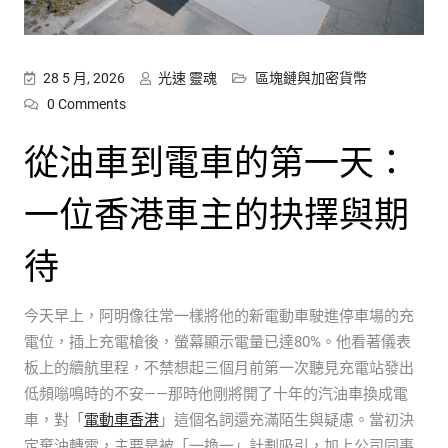
28 5 月, 2026
光速 靈魂
區塊鏈與加密貨幣
0 Comments
從油車到電車的第一天：
一位香港車主的抉擇與期
待
今天早上，阿明像往常一樣將他的新電動車駛進停車場的充
電位，插上充電槍後，螢幕顯示電量已達80%。他看著儀表
板上的續航里程，不禁想起三個月前第一次聽見充電站發出
低頻嗡鳴時的不安——那時他剛將開了十年的汽油車換成電
車，對「
電動車香港
」這個名詞還充滿陌生與疑慮。當初決
定棄油轉電，主要是被「一換一」計劃吸引，加上公司同事