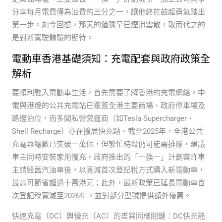
分享每月電費僅為油費的三分之一，讓他終於鼓起勇氣踏出
第一步。如今回想，那天的猶豫早已煙消雲散，取而代之的
是對新駕駛體驗的期待。
電動車香港基礎須知：充電配套與政府政策全
解析
要順利融入電動車生活，首先需要了解香港的充電網絡。中
電與港燈的公共充電站已覆蓋全港主要商場、政府停車場及
路邊泊位，而多間私營營運商（如Tesla Supercharger、
Shell Recharge）亦在擴展快充點。截至2025年，全港公共
充電器總數已突破一萬個，但繁忙時段仍可能需排隊，建議
車主同時安裝家用慢充。政府推出的「一換一」計劃容許車
主銷毀舊汽油車後，以寬減首次登記稅方式購入新電動車，
最高可節省超過十萬港元；此外，最新政策已延長電動車首
次登記稅寬減至2026年，並對部分型號提供額外優惠。
快速充電（DC）與慢充（AC）的差異同樣關鍵：DC快充能