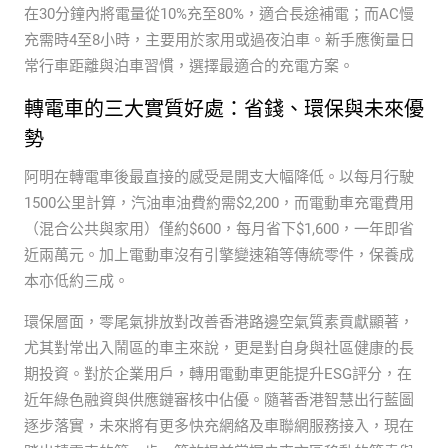
在30分鐘內將電量從10%充至80%，適合長途補電；而AC慢
充需時4至8小時，主要用於家用或過夜泊車。新手應衡量日
常行車距離與泊車習慣，選擇最適合的充電方案。
轉電車的三大實質好處：省錢、環保與未來優
勢
阿明在轉電車後最直接的感受是開支大幅降低。以每月行駛
1500公里計算，汽油車油費約需$2,200，而電動車充電費用
（混合公共與家用）僅約$600，每月省下$1,600，一年即省
近兩萬元。加上電動車沒有引擎變速箱等傳統零件，保養成
本亦低約三成。
環保層面，零尾氣排放對改善香港路邊空氣質素貢獻顯著，
尤其對常出入鬧區的車主來說，更是對自身與社區健康的長
期投資。對於企業用戶，轉用電動車更能提升ESG評分，在
近年綠色融資與供應鏈審核中佔優。隨著香港智慧出行藍圖
逐步落實，未來將有更多快充網絡及車聯網服務接入，現在