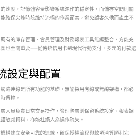
理的速度，記憶體容量影響系統運作的穩定性，而儲存空間則關
，能確保尖峰時段維持流暢的作業節奏，避免顧客久候而產生不
內既有的庫存管理、會員管理及財務報表工具無縫整合，方能充
圍也至關重要——從傳統信用卡到現代行動支付，多元的付款選
系統設定與配置
。網路連線是所有功能的基礎，無論採用有線或無線架構，都必
即時傳輸。
基層人員負責日常交易操作，管理階層則保留系統設定、報表調
保護敏感資料，亦能杜絕人為操作疏失。
付機構建立安全可靠的連線，確保授權流程與款項清算順利完