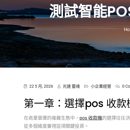
測試智能POS收款
Ho
22 5 月, 2026
光速 靈魂
小企業經營
0 C
第一章：選擇pos 收
在商業營運的複雜生態中，
pos 收款機
的選擇往往決
從多個維度審視這項關鍵投資。