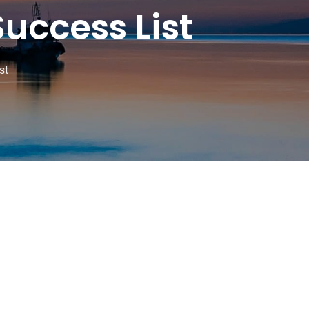
ccess List
st