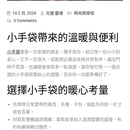
10 2 月, 2026
光速 靈魂
時尚與穿搭
0 Comments
小手袋帶來的溫暖與便利
小手袋
像是一位安靜的朋友，隨手而在，給日常一份小小的
安心。它不一定很大，卻能把必需品收得井然有序，讓出門
時不慌張，也讓簡單穿搭多一點溫度。當你匆忙時，一個合
適的小手袋就像貼心的提醒，告訴你一切都準備好了。
選擇小手袋的暖心考量
先想想日常要帶的東西：手機、卡包、鑰匙先列好，尺寸
就有答案。
材質影響觸感與情緒：柔軟皮革給人溫潤踏實的感覺，布
料則顯得親切隨性。