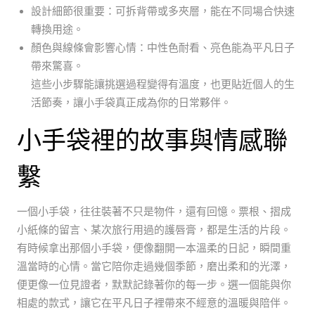
設計細節很重要：可拆背帶或多夾層，能在不同場合快速
轉換用途。
顏色與線條會影響心情：中性色耐看、亮色能為平凡日子
帶來驚喜。
這些小步驟能讓挑選過程變得有溫度，也更貼近個人的生
活節奏，讓小手袋真正成為你的日常夥伴。
小手袋裡的故事與情感聯
繫
一個小手袋，往往裝著不只是物件，還有回憶。票根、摺成
小紙條的留言、某次旅行用過的護唇膏，都是生活的片段。
有時候拿出那個小手袋，便像翻開一本溫柔的日記，瞬間重
溫當時的心情。當它陪你走過幾個季節，磨出柔和的光澤，
便更像一位見證者，默默記錄著你的每一步。選一個能與你
相處的款式，讓它在平凡日子裡帶來不經意的溫暖與陪伴。