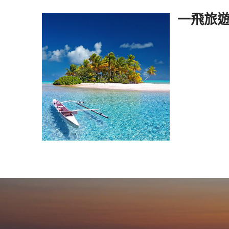
Skip to content
一飛旅