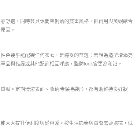
負亦舒適，同時兼具休閒與俐落的雙重風格，把實用與美觀結合
的原因。
中性色幾乎能配襯任何衣著，是穩妥的首選；若想為造型增添亮
單品與鞋履或其他配飾相互呼應，整體look會更為和諧。
與重壓。定期清潔表面、收納時保持袋形，都有助維持良好狀
包能大大提升便利度與從容感。按生活節奏與實際需要選擇，就