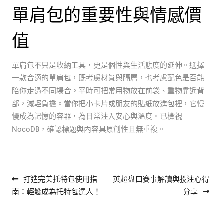
單肩包的重要性與情感價
值
單肩包不只是收納工具，更是個性與生活態度的延伸。選擇
一款合適的單肩包，既考慮材質與隔層，也考慮配色是否能
陪你走過不同場合。平時可把常用物放在前袋、重物靠近背
部，減輕負擔。當你把小卡片或朋友的貼紙放進包裡，它慢
慢成為記憶的容器，為日常注入安心與溫度。已檢視
NocoDB，確認標題與內容具原創性且無重複。
文章導覽
打造完美托特包使用指
英超盘口賽事解讀與投注心得
南：輕鬆成為托特包達人！
分享