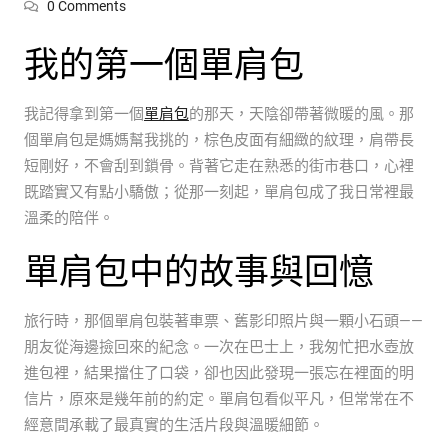
0 Comments
我的第一個單肩包
我記得拿到第一個
單肩包
的那天，天陰卻帶著微暖的風。那
個單肩包是媽媽幫我挑的，棕色皮面有細緻的紋理，肩帶長
短剛好，不會刮到鎖骨。背著它走在熟悉的街市巷口，心裡
既踏實又有點小驕傲；從那一刻起，單肩包成了我日常裡最
溫柔的陪伴。
單肩包中的故事與回憶
旅行時，那個單肩包裝著車票、舊影印照片與一顆小石頭——
朋友從海邊撿回來的紀念。一次在巴士上，我匆忙把水壺放
進包裡，結果擋住了口袋，卻也因此發現一張忘在裡面的明
信片，原來是幾年前的約定。單肩包看似平凡，但常常在不
經意間承載了最真實的生活片段與溫暖細節。