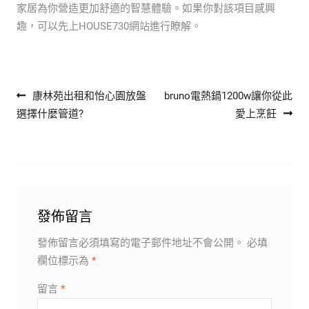
家居為你營造更加舒適的智慧體驗。如果你對該項目感興
趣，可以先上HOUSE730網站進行瞭解。
文章導覽
康林苑出租和怡心園放盤
bruno電熱鍋1200w讓你從此
選擇什麼管道?
愛上烹飪
發佈留言
發佈留言必須填寫的電子郵件地址不會公開。
必填
欄位標示為
*
留言
*