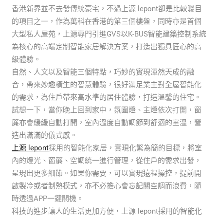
香港新界並不去發傳統豪宅，不過上源 lepont卻是比較矚目
的項目之一，作為萬科在香港的第三個樓盤，同時亦是首個
大型私人屋苑，上源專門引進GVS以K-BUS智能建築控制系統
為核心的高端定制智能家居解決方案，打造出獨具匠心的高
級體驗。
自然、人文以及智能三個特點，巧妙的實現渾然天成的融
合，帶來妙趣橫生的智慧體驗，很好滿足業主對全屋智能化
的需求，為住戶帶來高水準的居住體驗，打造溫馨的住宅。
試想一下，當你晚上回到家中，氛圍燈、主燈依次打開，窗
簾亦會緩緩自動打開，室內溫度自動調節到舒適的室溫，營
造出滿滿的儀式感。
上源 lepont
採用的智能化家居，實現化繁為簡的目標，將室
內的燈光、窗簾、空調統一進行管理，從住戶的需求出發，
呈現出更多細節。如果你需要，可以實現遠程操控，提前開
啟製冷或者制熱模式，亦不必擔心會忘記關空調而浪費，隨
時透過APP一鍵關機。
科技的進步讓人的生活更加方便，上源 lepont採用的智能化