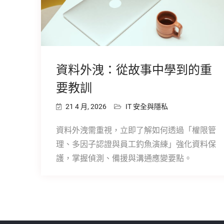
資料外洩：從故事中學到的重
要教訓
21 4 月, 2026
IT 安全與隱私
資料外洩需重視，立即了解如何透過「權限管
理、多因子認證與員工釣魚演練」強化資料保
護，掌握偵測、備援與溝通應變要點。