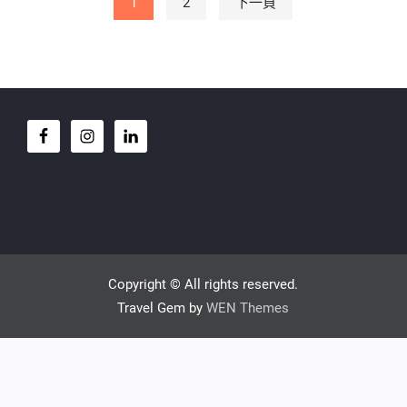
Posts pagination
1
2
下一頁
Copyright © All rights reserved.
Travel Gem by
WEN Themes